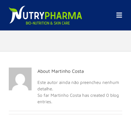
Skip
to
content
Togg
Navi
Empresa
Promoções
Marcas
About
Martinho Costa
Suplementos Alimentares
Este autor ainda não preencheu nenhum
detalhe.
So far Martinho Costa has created 0 blog
Cosmética
entries.