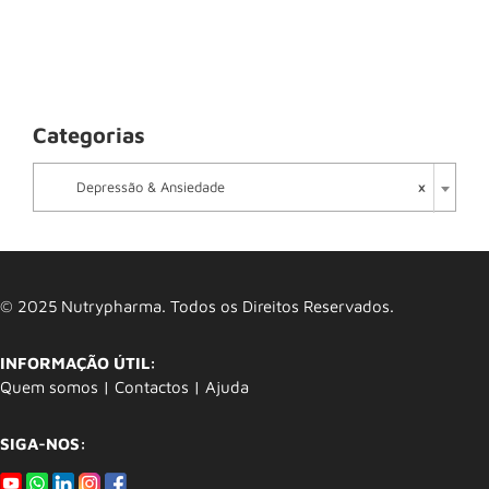
Categorias

×
Depressão & Ansiedade
© 2025 Nutrypharma. Todos os Direitos Reservados.
INFORMAÇÃO ÚTIL:
Quem somos
|
Contactos
|
Ajuda
SIGA-NOS: