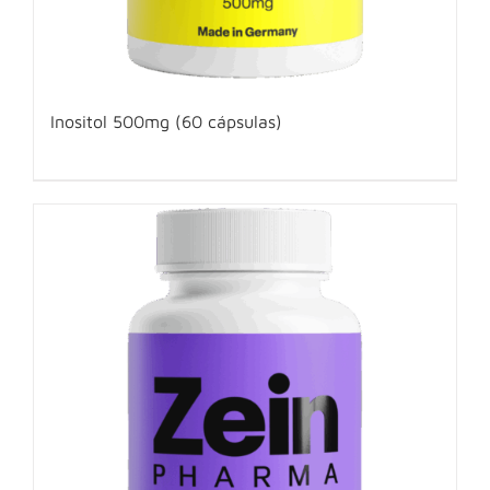
Inositol 500mg (60 cápsulas)