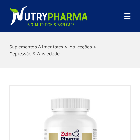
Skip
to
content
Togg
Navi
Empresa
Suplementos Alimentares
Aplicações
Depressão & Ansiedade
Promoções
Marcas
Suplementos Alimentares
Cosmética