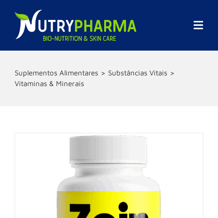
Skip
to
content
Togg
Navi
Empresa
Suplementos Alimentares
Substâncias Vitais
Vitaminas & Minerais
Promoções
Marcas
Suplementos Alimentares
Cosmética