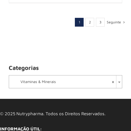
1
2
3
Seguinte
Categorias

×
Vitaminas & Minerais
© 2025 Nutrypharma. Todos os Direitos Reservados.
INFORMAÇÃO ÚTIL: