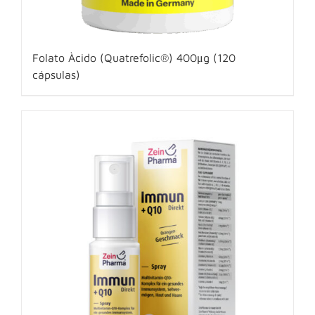
Folato Àcido (Quatrefolic®) 400μg (120
cápsulas)