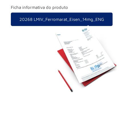
Ficha informativa do produto
20268 LMIV_Ferromarat_Eisen_14mg_ENG