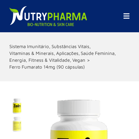
Skip
to
content
Togg
Navi
Empresa
Sistema Imunitário
Substâncias Vitais
Vitaminas & Minerais
Aplicações
Saúde Feminina
Promoções
Energia, Fitness & Vitalidade
Vegan
Ferro Fumarato 14mg (90 cápsulas)
Marcas
Suplementos Alimentares
Cosmética