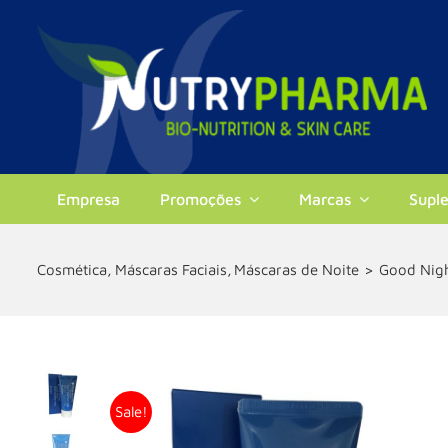
Skip
to
content
Empresa
Promoções
Marcas
Supl
Cosmética
Máscaras Faciais
Máscaras de Noite
Good Nigh
Sale!