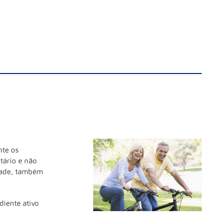
nte os
tário e não
idade, também
diente ativo