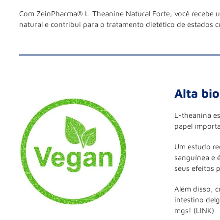
Com ZeinPharma® L-Theanine Natural Forte, você recebe um 
natural e contribui para o tratamento dietético de estados 
Alta bi
L-theanina e
papel import
Um estudo rec
sanguínea e é
seus efeitos 
Além disso, c
intestino del
mgs! (LINK)