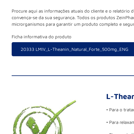
Procure aqui as informações atuais do cliente e o relatóri
convença-se da sua segurança. Todos os produtos ZeinPhar
microrganismos para garantir um produto completo e segur
Ficha informativa do produto
20333 LMIV_L-Theanin_Natural_Forte_500mg_ENG
L-Thean
• Para o trat
• Para relaxa