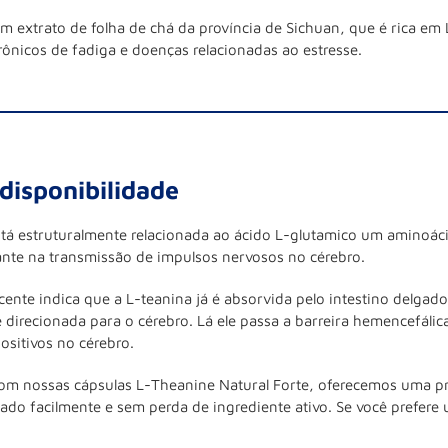
extrato de folha de chá da província de Sichuan, que é rica em
crônicos de fadiga e doenças relacionadas ao estresse.
odisponibilidade
stá estruturalmente relacionada ao ácido L-glutamico um amino
ante na transmissão de impulsos nervosos no cérebro.
ente indica que a L-teanina já é absorvida pelo intestino delgado
 direcionada para o cérebro. Lá ele passa a barreira hemencefáli
positivos no cérebro.
om nossas cápsulas L-Theanine Natural Forte, oferecemos uma pr
gado facilmente e sem perda de ingrediente ativo. Se você prefe