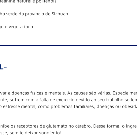
heanina natural e polifenóis
chá verde da província de Sichuan
igem vegetariana
L-
var a doenças físicas e mentais. As causas são várias. Especialme
nte, sofrem com a falta de exercício devido ao seu trabalho seden
 o estresse mental, como problemas familiares, doenças ou obes
ibe os receptores de glutamato no cérebro. Dessa forma, o ingre
esse, sem te deixar sonolento!