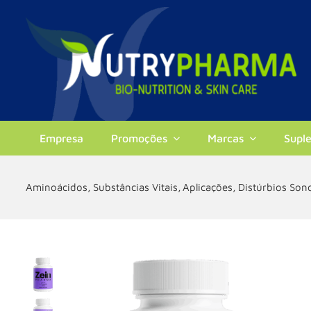
Skip
to
content
Empresa
Promoções
Marcas
Supl
Aminoácidos
Substâncias Vitais
Aplicações
Distúrbios Son