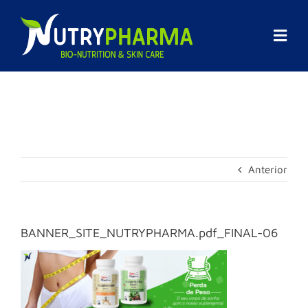
Skip
to
content
Togg
Navi
Empresa
Promoções
Marcas
Anterior
Suplementos Alimentares
Cosmética
BANNER_SITE_NUTRYPHARMA.pdf_FINAL-06