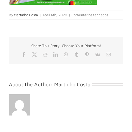
em
By
Martinho Costa
|
Abril 6th, 2020
|
Comentários fechados
BANNER_SITE
06
Share This Story, Choose Your Platform!
Facebook
X
Reddit
LinkedIn
WhatsApp
Tumblr
Pinterest
Vk
Email
(necessário
mas
não
publicado)
About the Author:
Martinho Costa