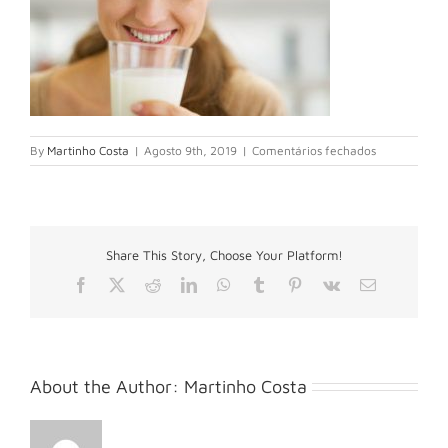
em
By
Martinho Costa
|
Agosto 9th, 2019
|
Comentários fechados
Frau_milch
Share This Story, Choose Your Platform!
Facebook
X
Reddit
LinkedIn
WhatsApp
Tumblr
Pinterest
Vk
Email
(necessário
mas
não
publicado)
About the Author:
Martinho Costa