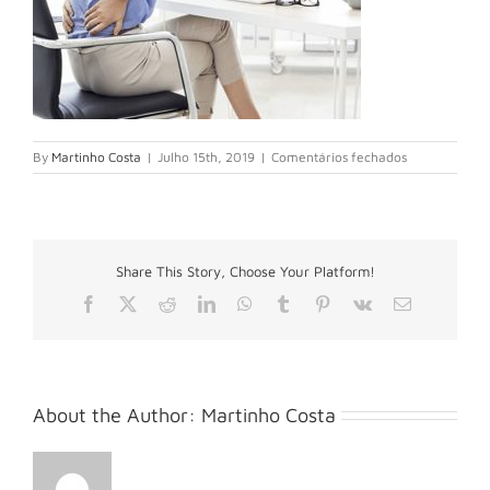
em
By
Martinho Costa
|
Julho 15th, 2019
|
Comentários fechados
ruecken_
Share This Story, Choose Your Platform!
Facebook
X
Reddit
LinkedIn
WhatsApp
Tumblr
Pinterest
Vk
Email
(necessário
mas
não
publicado)
About the Author:
Martinho Costa